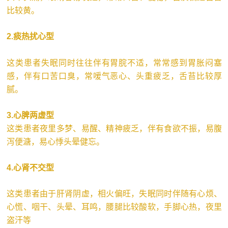
比较黄。
2.痰热扰心型
这类患者失眠同时往往伴有胃脘不适，常常感到胃胀闷塞
感，伴有口苦口臭，常嗳气恶心、头重疲乏，舌苔比较厚
腻。
3.心脾两虚型
这类患者夜里多梦、易醒、精神疲乏，伴有食欲不振，易腹
泻便溏，易心悸头晕健忘。
4.心肾不交型
这类患者由于肝肾阴虚，相火偏旺，失眠同时伴随有心烦、
心慌、咽干、头晕、耳鸣，腰腿比较酸软，手脚心热，夜里
盗汗等