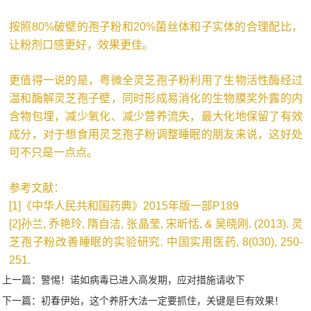
按照80%破壁的孢子粉和20%菌丝体和子实体的合理配比，
让粉剂口感更好，效果更佳。
更值得一说的是，粤微全灵芝孢子粉利用了生物活性酶经过
温和酶解灵芝孢子壁，同时形成易消化的生物膜奖外露的内
含物包埋，减少氧化、减少营养流失，最大化地保留了有效
成分，对于想食用灵芝孢子粉调整睡眠的朋友来说，这好处
可不只是一点点。
参考文献：
[1]《中华人民共和国药典》2015年版一部P189
[2]孙兰, 乔艳玲, 隋自洁, 张晶莹, 宋昕恬, & 吴晓刚. (2013). 灵
芝孢子粉改善睡眠的实验研究. 中国实用医药, 8(030), 250-
251.
上一篇：
警惕！诺如病毒已进入高发期，应对措施请收下
下一篇：
初春伊始，这个养肝大法一定要抓住，关键是巨有效果！