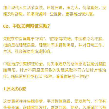
加上现代人生活节奏快，环境压迫，压力大，情绪紧张，没
能及时舒缓，如果再遇到一些挫折，更容易出现失眠。
02、中医如何辩证失眠？
失眠在中医里属于“不寐”、“脏躁”等范畴。中医称之为不寐，
指的是在睡眠质量、睡眠时间未得到满足，并对日常工作、
生活、社会等功能造成影响。
中医治疗讲究辨证论治，对失眠治疗的总体原则就是调整脏
腑阴阳，针对不同原因导致的失眠采取不同方法针对性治
疗。临床常见症型有以下5种，看看你是哪一种呢？
1.肝火扰心型
这类患者往往失眠多梦，平时性情急躁，爱发脾气，可伴有
头晕头痛，眼睛容易发红，常常口苦、便秘，舌质偏红舌苔