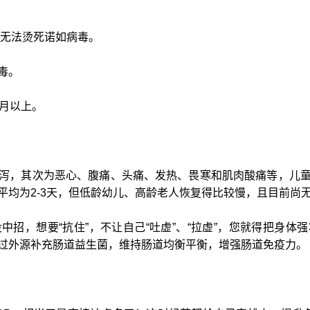
水无法烫死诺如病毒。
毒。
个月以上。
泻，其次为恶心、腹痛、头痛、发热、畏寒和肌肉酸痛等，儿
平均为2-3天，但低龄幼儿、高龄老人恢复得比较慢，且目前尚
中招，想要“抗住”，不让自己“吐虚”、“拉虚”，您就得把身体
过外源补充肠道益生菌，维持肠道均衡平衡，增强肠道免疫力。