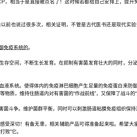
CP，相当于是直接被点名了！这时候若都给自己安排上，提升
咱以前也说过很多次，相关证明，不管是古代医书还是现代实验
御免疫系统的
。
生存空间，不断生长发育。在扼制有害菌发育壮大的同时，分
血液系统。使得体内的免疫淋巴细胞产生足量的免疫蛋白来防
酸等物质，维持住肠道内对有害菌的“作战前线”，又保障了战斗的“
害菌斗争。维护菌群平衡，同时可以刺激肠道粘膜免疫组织保持
感受深切！有备无患，相关辅助产品可得准备起来啦。希望大家
打败”它。