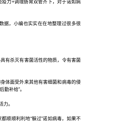
免疫力+调理肠胃双管齐下，对于诺如病
数据，小编也实实在在地整理过很多很
泌具有杀灭有害菌活性的物质，令有害菌
御身体面受外来其他有害细菌和病毒的侵
后勤补给”。
活力。
都顺顺利利地“躲过”诺如病毒，如果不