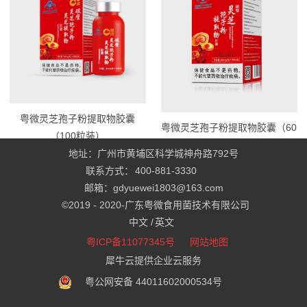
粤微灵芝孢子粉提取物胶囊
粤微灵芝孢子粉提取物胶囊（60
（100粒装）
粒装）
地址：广州市黄埔区科学城神舟路792号
联系方式：
400-881-3330
邮箱：gdyuewei1803@163.com
©2019 - 2020-
广东粤微食用菌技术有限公司
中文 /
英文
粤ICP备11077345号
网站地图
犀牛云提供企业云服务
粤公网安备 44011602000534号