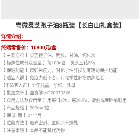
粤微灵芝孢子油8瓶装【长白山礼盒装】
详情介绍：
终端零售价：10800元/盒
【 主要原料 】灵芝孢子油、明胶、甘油、纯化水
【 标志性成分及含量 】每100g含：灵芝三萜25g
【 保健功能 】增强免疫力，对化学性肝损伤有辅助保护功能
【 适宜人群 】免疫力低下者、有化学性肝损伤危险者
【不适宜人群】少年儿童、孕妇、乳母
【 批准文号 】国食健字G20070326
【 食用方法及食用量 】用每日2次，每次2粒，饭前或者睡前服用
【 产品规格 】500mg/粒
【 保 质 期 】24个月
【 贮藏方法 】避光密封、置阴凉干燥处
【 注意事项 】本品不能替代药物