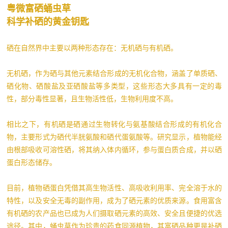
粤微富硒蛹虫草
科学补硒的黄金钥匙
硒在自然界中主要以两种形态存在：无机硒与有机硒。
无机硒，作为硒与其他元素结合形成的无机化合物，涵盖了单质硒、
硒化物、硒酸盐及亚硒酸盐等多类型，这些形态大多具有一定的毒
性，部分毒性显著，且生物活性低，生物利用度不高。
相比之下，有机硒是硒通过生物转化与氨基酸结合形成的有机化合
物，主要形式为硒代半胱氨酸和硒代蛋氨酸等。研究显示，植物能经
由根部吸收可溶性硒，将其纳入体内循环，参与蛋白质合成，并以硒
蛋白形态储存。
目前，植物硒蛋白凭借其高生物活性、高吸收利用率、完全溶于水的
特性，以及安全无毒的副作用，成为了硒元素的优质来源。食用富含
有机硒的农产品也已成为人们摄取硒元素的高效、安全且便捷的优选
途径。其中，蛹虫草作为珍贵的药食同源植物，其富硒品种更是补硒