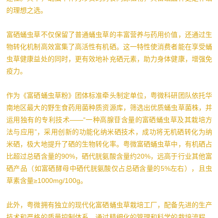
的理想之选。
富硒蛹虫草不仅保留了普通蛹虫草的丰富营养与药用价值，还通过生
物转化机制高效富集了高活性有机硒。这一特性使消费者能在享受蛹
虫草健康益处的同时，更有效地补充硒元素，助力身体健康，增强免
疫力。
作为《富硒蛹虫草粉》团体标准牵头制定单位，粤微科研团队依托华
南地区最大的野生食药用菌种质资源库，筛选出优质蛹虫草菌株，并
运用独有的专利技术——“一种高腺苷含量的富硒蛹虫草及其栽培方
法与应用”，采用创新的功能化纳米硒技术，成功将无机硒转化为纳
米硒，极大地提升了硒的生物转化率。粤微富硒蛹虫草中，有机硒占
比超过总硒含量的90%，硒代胱氨酸含量约20%，远高于行业其他富
硒产品（如富硒酵母中硒代胱氨酸仅占总硒含量的5%左右），且虫
草素含量≥1000mg/100g。
此外，粤微拥有独立的现代化富硒蛹虫草栽培工厂，配备先进的生产
技术和严格的质量控制体系。通过精细化的管理和科学的栽培流程，