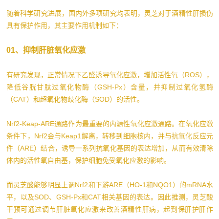
随着科学研究进展，国内外多项研究均表明，灵芝对于酒精性肝损伤
具有保护作用，其主要作用机制如下：
01、抑制肝脏氧化应激
有研究发现，正常情况下乙醛诱导氧化应激，增加活性氧（ROS），
降低谷胱甘肽过氧化物酶（GSH-Px）含量，并抑制过氧化氢酶
（CAT）和超氧化物歧化酶（SOD）的活性。
Nrf2-Keap-ARE通路作为最重要的内源性氧化应激通路。在氧化应激
条件下，Nrf2会与Keap1解离，转移到细胞核内，并与抗氧化反应元
件（ARE）结合，诱导一系列抗氧化基因的表达增加，从而有效清除
体内的活性氧自由基，保护细胞免受氧化应激的影响。
而灵芝酸能够明显上调Nrf2和下游ARE（HO-1和NQO1）的mRNA水
平，以及SOD、GSH-Px和CAT相关基因的表达。因此推测，灵芝酸
干预可通过调节肝脏氧化应激来改善酒精性肝病，起到保肝护肝作