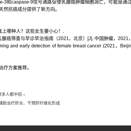
se-3和caspase-9信号通路促使乳腺癌肿瘤细胞凋亡，可能
天然抗癌成分提供了新方向。
癌最爱找上哪种人？这些女生要小心！.
筛查与早诊早治指南（2021，北京）[J]. 中国肿瘤，2021，30(3)：
eening and early detection of female breast cancer (2021，Be
治疗方案推荐。
很多人都中招→
辅助治疗肝炎、干预肝纤维化形成