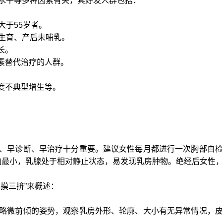
水平等多种因素有关，其好发人群包括：
大于55岁者。
未生育、产后未哺乳。
长。
素替代治疗的人群。
度不典型增生等。
、早诊断、早治疗十分重要。建议女性每月都进行一次胸部自
影响最小，乳腺处于相对静止状态，易发现乳房肿物。绝经后女性
摸三挤”来概述：
略微前倾的姿势，观察乳房外形、轮廓、大小有无异常情况，