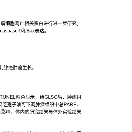
肿瘤细胞凋亡相关蛋白进行进一步研究。
spase-9和Bax表达。
乳腺癌肿瘤生长。
UNEL染色显示，给GLSO后，肿瘤组
灵芝孢子油可下调肿瘤组织中总PARP、
e-8表达没有影响，体内的研究结果与体外实验结果