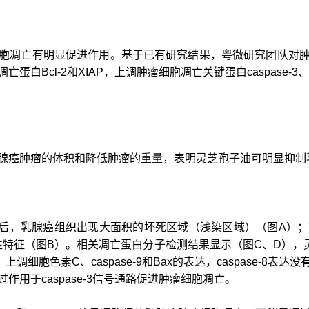
胞凋亡有明显促进作用。基于已有研究结果，粤微研究团队对
Bcl-2和XIAP，上调肿瘤细胞凋亡关键蛋白caspase-3、ca
腺癌肿瘤的体积和降低肿瘤的重量，表明灵芝孢子油可明显抑制
O后，乳腺癌组织出现大面积的坏死区域（浅染区域）（图A）；T
性特征（图B）。相关凋亡蛋白分子检测结果显示（图C、D），
se-3的表达，上调细胞色素C、caspase-9和Bax的表达，caspas
用于caspase-3信号通路促进肿瘤细胞凋亡。