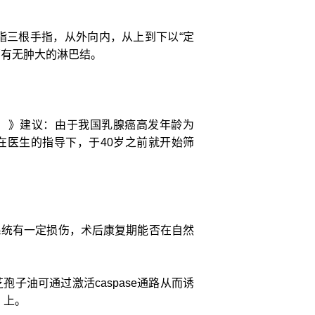
指三根手指，从外向内，从上到下以“定
部有无肿大的淋巴结。
1）》建议：由于我国乳腺癌高发年龄为
议在医生的指导下，于40岁之前就开始筛
系统有一定损伤，术后康复期能否在自然
油可通过激活caspase通路从而诱
y》上。