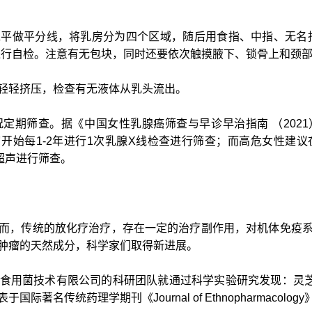
平做平分线，将乳房分为四个区域，随后用食指、中指、无名
进行自检。注意有无包块，同时还要依次触摸腋下、锁骨上和颈
轻轻挤压，检查有无液体从乳头流出。
定期筛查。据《中国女性乳腺癌筛查与早诊早治指南 （202
0岁开始每1-2年进行1次乳腺X线检查进行筛查；而高危女性建
超声进行筛查。
而，传统的放化疗治疗，存在一定的治疗副作用，对机体免疫
肿瘤的天然成分，科学家们取得新进展。
食用菌技术有限公司的科研团队就通过科学实验研究发现：灵芝孢子
名传统药理学期刊《Journal of Ethnopharmacolog