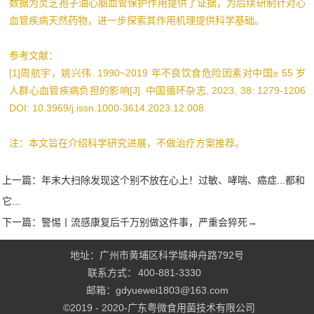
数据为灵芝孢子油心脑血管保护作用提供了证据，为后续研制针对心
血管疾病天然药物，进一步探索其作用机理提供科学基础。
参考文献：
[1]周航宇，姚兴伟. 1990~2019 年不良饮食危险因素对中国≥ 55 岁
人群心血管疾病负担的影响[J]. 中国循环杂志, 2023, 38: 1279-1206
DOI: 10.3969/j.issn.1000-3614.2023.12.008.
注：本文旨在介绍科学研究进展，不做治疗方案推荐。
上一篇：
年末大扫除发现这个别不放在心上！过敏、哮喘、癌症...都和
它...
下一篇：
警惕丨流感康复后千万别做这件事，严重会猝死→
地址：广州市黄埔区科学城神舟路792号
联系方式：
400-881-3330
邮箱：gdyuewei1803@163.com
©2019 - 2020-
广东粤微食用菌技术有限公司