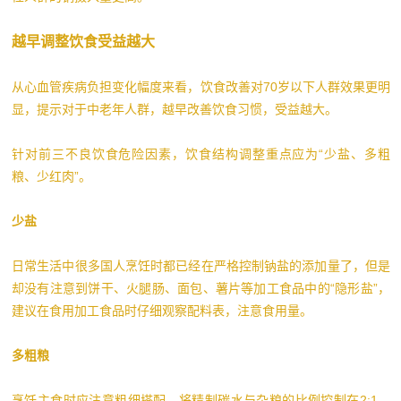
越早调整饮食受益越大
从心血管疾病负担变化幅度来看，饮食改善对70岁以下人群效果更明
显，提示对于中老年人群，越早改善饮食习惯，受益越大。
针对前三不良饮食危险因素，饮食结构调整重点应为“少盐、多粗
粮、少红肉”。
少盐
日常生活中很多国人烹饪时都已经在严格控制钠盐的添加量了，但是
却没有注意到饼干、火腿肠、面包、薯片等加工食品中的“隐形盐”，
建议在食用加工食品时仔细观察配料表，注意食用量。
多粗粮
烹饪主食时应注意粗细搭配，将精制碳水与杂粮的比例控制在2:1，