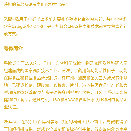
获批的首款特殊医学用途配方食品！
采衡®适用于10岁以上术前需要补充碳水化合物的人群，每100mL约
含有12.5g碳水化合物，是一种符合ERAS指南推荐术前禁食禁饮的补
液方式。
粤微简介
粤微成立于1998年，是由广东省科学院微生物研究所及其科研人员
组建而成的国家高新技术企业，专注于食药用菌功能活性因子、功能
保健食品和特医食品研发制造，有广州、肇庆和韶关三大成果转化基
地，已建设粉剂、硬胶囊、软胶囊、片剂、液体特医食品生产线和大
型超临界CO2萃取灵芝孢子油等多剂型生产线等，开发了系列功能保
健和特医食品，通过有机、ISO和HACCP管理体系认证和出口食品企
业认证。
25年来，在“院士+首席科学家”领衔的科研团队带领下，粤微取得了
丰硕的科研成果，建成多个国家和省级科创平台，发表国内外高水平