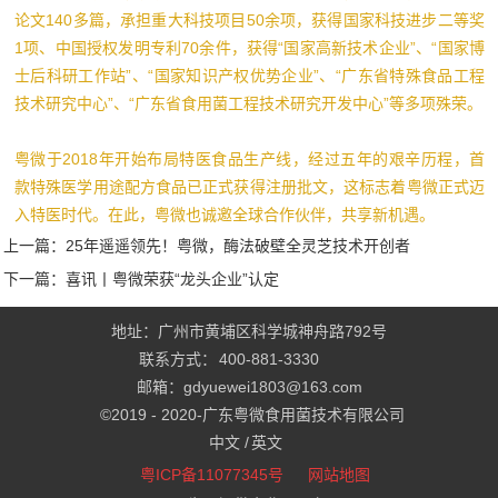
论文140多篇，承担重大科技项目50余项，获得国家科技进步二等奖
1项、中国授权发明专利70余件，获得“国家高新技术企业”、“国家博
士后科研工作站”、“国家知识产权优势企业”、“广东省特殊食品工程
技术研究中心”、“广东省食用菌工程技术研究开发中心”等多项殊荣。
粤微于2018年开始布局特医食品生产线，经过五年的艰辛历程，首
款特殊医学用途配方食品已正式获得注册批文，这标志着粤微正式迈
入特医时代。在此，粤微也诚邀全球合作伙伴，共享新机遇。
上一篇：
25年遥遥领先！粤微，酶法破壁全灵芝技术开创者
下一篇：
喜讯丨粤微荣获“龙头企业”认定
地址：广州市黄埔区科学城神舟路792号
联系方式：
400-881-3330
邮箱：gdyuewei1803@163.com
©2019 - 2020-
广东粤微食用菌技术有限公司
中文 /
英文
粤ICP备11077345号
网站地图