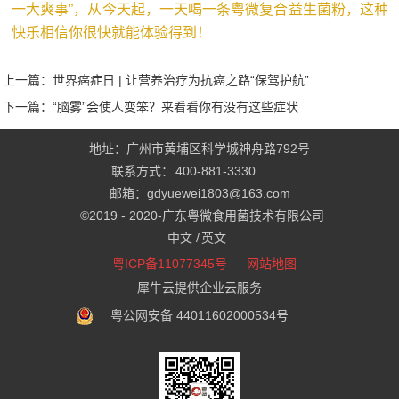
一大爽事”，从今天起，一天喝一条粤微复合益生菌粉，这种
快乐相信你很快就能体验得到！
上一篇：
世界癌症日 | 让营养治疗为抗癌之路“保驾护航”
下一篇：
“脑雾”会使人变笨？来看看你有没有这些症状
地址：广州市黄埔区科学城神舟路792号
联系方式：
400-881-3330
邮箱：gdyuewei1803@163.com
©2019 - 2020-
广东粤微食用菌技术有限公司
中文 /
英文
粤ICP备11077345号
网站地图
犀牛云提供企业云服务
粤公网安备 44011602000534号