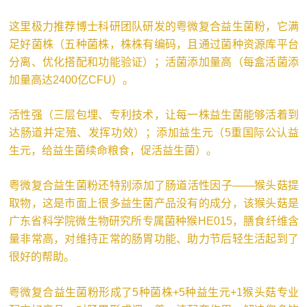
这里极力推荐博士科研团队研发的粤微复合益生菌粉，它满
足好菌株（五种菌株，株株有编码，且通过菌种资源库平台
分离、优化搭配和功能验证）；活菌添加量高（每盒活菌添
加量高达2400亿CFU）。
活性强（三层包埋、专利技术，让每一株益生菌能够活着到
达肠道并定殖、发挥功效）；添加益生元（5重国际公认益
生元，给益生菌续命粮食，促活益生菌）。
粤微复合益生菌粉还特别添加了肠道活性因子——猴头菇提
取物，这是市面上很多益生菌产品没有的成分，该猴头菇是
广东省科学院微生物研究所专属菌种猴HE015，膳食纤维含
量非常高，对维持正常的肠胃功能、助力节后轻生活起到了
很好的帮助。
粤微复合益生菌粉形成了5种菌株+5种益生元+1猴头菇专业