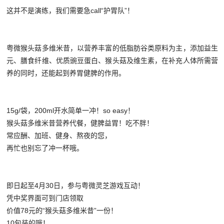
这并不是演练，我们需要急call“护胃队”！
粤微猴头菇多维米昔，以营养丰富的低脂肪谷类原料为主，添加益生
元、膳食纤维、优质豌豆蛋白、猴头菇及维生素，在补充人体所需营
养的同时，还能起到养胃健脾的作用。
15g/袋，200ml开水简单一冲！so easy！
猴头菇多维米昔营养代餐，健脾益胃！吃不胖！
常应酬、加班、健身、熬夜的您，
再忙也别忘了冲一杯哦。
即日起至4月30日，参与粤微灵芝游戏互动！
凭中奖界面可到门店领取
价值78元的“猴头菇多维米昔”一份！
10包装的哦！