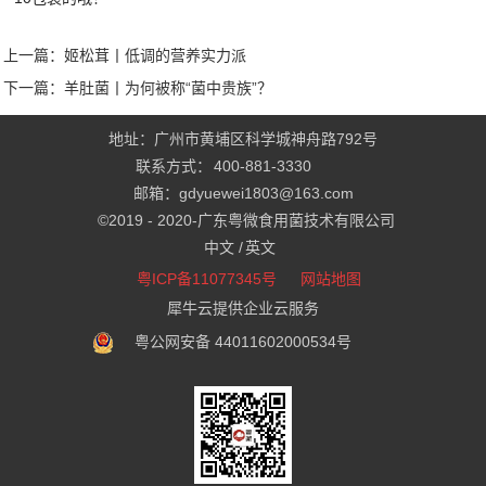
上一篇：
姬松茸丨低调的营养实力派
下一篇：
羊肚菌丨为何被称“菌中贵族”？
地址：广州市黄埔区科学城神舟路792号
联系方式：
400-881-3330
邮箱：gdyuewei1803@163.com
©2019 - 2020-
广东粤微食用菌技术有限公司
中文 /
英文
粤ICP备11077345号
网站地图
犀牛云提供企业云服务
粤公网安备 44011602000534号