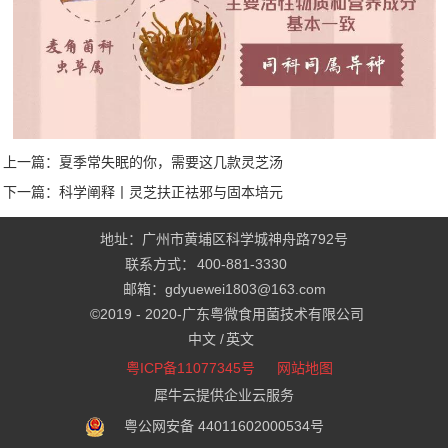
上一篇：
夏季常失眠的你，需要这几款灵芝汤
下一篇：
科学阐释丨灵芝扶正祛邪与固本培元
地址：广州市黄埔区科学城神舟路792号
联系方式：
400-881-3330
邮箱：gdyuewei1803@163.com
©2019 - 2020-
广东粤微食用菌技术有限公司
中文 /
英文
粤ICP备11077345号
网站地图
犀牛云提供企业云服务
粤公网安备 44011602000534号