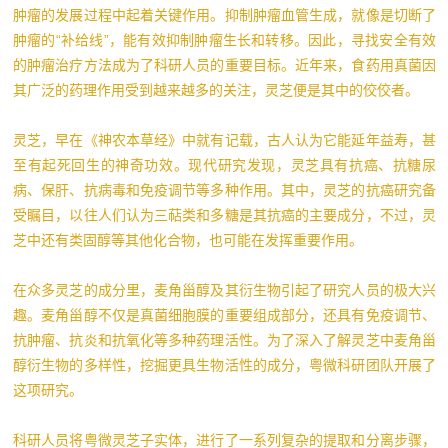
肿瘤的发展过程中起着关键作用。抑制肿瘤血管生成，就像是切断了
肿瘤的“补给线”，能有效抑制肿瘤生长和转移。因此，寻找安全有效
的肿瘤治疗方法成为了科研人员的重要目标。近年来，食药用真菌因
其广泛的药理作用受到越来越多的关注，灵芝便是其中的佼佼者。
灵芝，早在《神农本草经》中就有记载，古人认为它能延年益寿，甚
至有起死回生的神奇功效。现代研究发现，灵芝具有抗癌、抗糖尿
病、保肝、抗病毒和免疫调节等多种作用。其中，灵芝的抗癌研究备
受瞩目，以往人们认为三萜类和多糖是其抗癌的主要成分，不过，灵
芝中还有类固醇等其他化合物，也可能在发挥重要作用。
在众多灵芝的成分里，麦角甾醇及其衍生物引起了研究人员的极大兴
趣。麦角甾醇不仅是真菌细胞膜的重要组成部分，还具有免疫调节、
抗肿瘤、抗炎和抗氧化等多种药理活性。为了深入了解灵芝中麦角甾
醇衍生物的多样性，挖掘更具生物活性的成分，粤微科研团队开展了
这项研究。
科研人员将粤微灵芝子实体，进行了一系列复杂的提取和分离步骤，