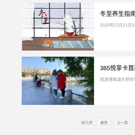
冬至养生指
2020年12月21
365悦享卡首
船游港珠澳大桥你可
共71页
首页
上一页