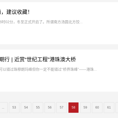
南，建议收藏！
日18时02分，冬至正式开启了。所谓南方汤圆北方饺...
期行 | 近赏“世纪工程”港珠澳大桥
以错过珠穆朗玛峰但你一定不能错过“桥界珠峰”——港珠...
...
53
54
55
56
57
58
59
60
61