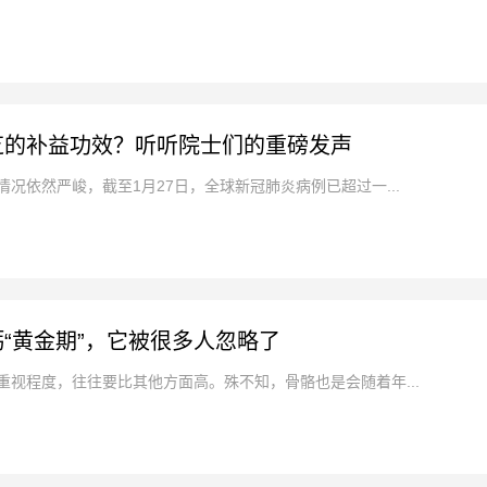
芝的补益功效？听听院士们的重磅发声
况依然严峻，截至1月27日，全球新冠肺炎病例已超过一...
“黄金期”，它被很多人忽略了
重视程度，往往要比其他方面高。殊不知，骨骼也是会随着年...