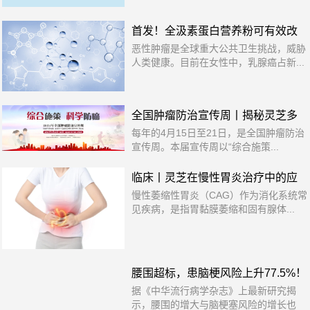
首发！全汲素蛋白营养粉可有效改
恶性肿瘤是全球重大公共卫生挑战，威胁
善乳腺癌化疗后的营养状况
人类健康。目前在女性中，乳腺癌占新...
全国肿瘤防治宣传周丨揭秘灵芝多
每年的4月15日至21日，是全国肿瘤防治
机制抗肿瘤的研究进展→
宣传周。本届宣传周以“综合施策...
临床丨灵芝在慢性胃炎治疗中的应
慢性萎缩性胃炎（CAG）作为消化系统常
用
见疾病，是指胃黏膜萎缩和固有腺体...
腰围超标，患脑梗风险上升77.5%！
据《中华流行病学杂志》上最新研究揭
除了减重，还要警惕这些风险→
示，腰围的增大与脑梗塞风险的增长也