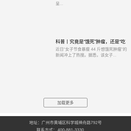
呈...
科普丨究竟是“饿死”肿瘤，还是“吃
近日“女子节食暴瘦 44 斤想饿死肿瘤”的
饱打倒”肿瘤？
新闻冲上了热搜。据悉，该女子...
地址：广州市黄埔区科学城神舟路792号
联系方式：
400-881-3330